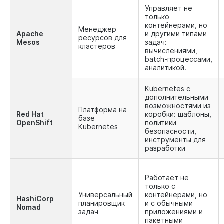
Управляет не
только
контейнерами, но
Менеджер
Apache
и другими типами
ресурсов для
Mesos
задач:
кластеров
вычислениями,
batch-процессами,
аналитикой.
Kubernetes с
дополнительными
возможностями из
Платформа на
Red Hat
коробки: шаблоны,
базе
OpenShift
политики
Kubernetes
безопасности,
инструменты для
разработки
Работает не
только с
Универсальный
контейнерами, но
HashiCorp
планировщик
и с обычными
Nomad
задач
приложениями и
пакетными