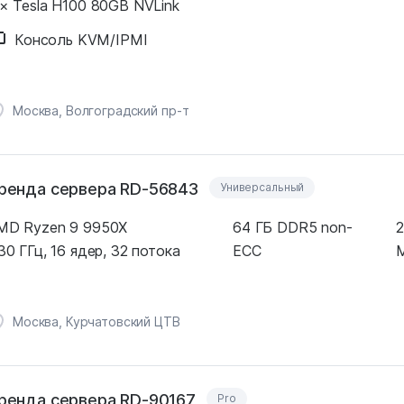
 × Tesla H100 80GB NVLink
Консоль KVM/IPMI
Москва, Волгоградский пр-т
ренда сервера RD-56843
Универсальный
MD Ryzen 9 9950X
64 ГБ DDR5 non-
2
30 ГГц, 16 ядер, 32 потока
ECC
M
Москва, Курчатовский ЦТВ
ренда сервера RD-90167
Pro