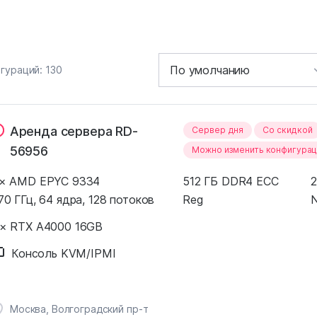
игураций:
130
Аренда сервера RD-
Сервер дня
Cо скидкой
56956
Можно изменить конфигура
 × AMD EPYC 9334
512 ГБ DDR4 ECC
2
70 ГГц, 64 ядра, 128 потоков
Reg
N
 × RTX A4000 16GB
Консоль KVM/IPMI
Москва, Волгоградский пр-т