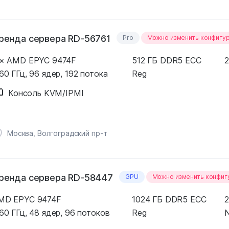
ренда сервера RD-56761
Pro
Можно изменить конфигу
 × AMD EPYC 9474F
512 ГБ DDR5 ECC
2
60 ГГц, 96 ядер, 192 потока
Reg
Консоль KVM/IPMI
Москва, Волгоградский пр-т
ренда сервера RD-58447
GPU
Можно изменить конфи
MD EPYC 9474F
1024 ГБ DDR5 ECC
2
60 ГГц, 48 ядер, 96 потоков
Reg