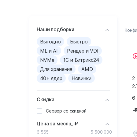
Наши подборки
Конф
Выгодно
Быстро
ML и AI
Рендер и VDI
NVMe
1С и Битрикс24
Для хранения
AMD
40+ ядер
Новинки
2
2.
6
Скидка
Сервер со скидкой
Цена за месяц, ₽
6 565
5 500 000