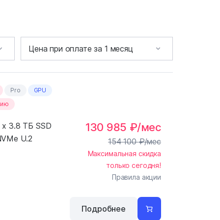
Pro
GPU
цию
 x 3.8 ТБ SSD
130 985
₽
/мес
VMe U.2
154 100
₽
/мес
Максимальная скидка
только сегодня!
Правила акции
Подробнее