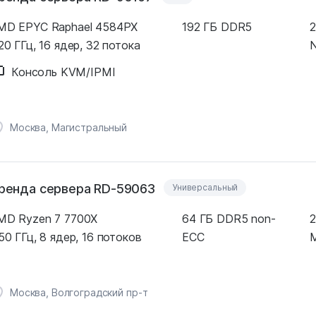
MD EPYC Raphael 4584PX
192 ГБ DDR5
2
20 ГГц, 16 ядер, 32 потока
Консоль KVM/IPMI
Москва, Магистральный
ренда сервера RD-59063
Универсальный
MD Ryzen 7 7700X
64 ГБ DDR5 non-
2
50 ГГц, 8 ядер, 16 потоков
ECC
M
Москва, Волгоградский пр-т