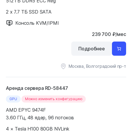
512 ГБ DDR5 ECC Reg
2 x 7.7 ТБ SSD SATA
Консоль KVM/IPMI
239 700
₽
/мес
Подробнее
Москва, Волгоградский пр-т
Аренда сервера RD-58447
GPU
Можно изменить конфигурацию
AMD EPYC 9474F
3.60 ГГц, 48 ядер, 96 потоков
4 × Tesla H100 80GB NVLink