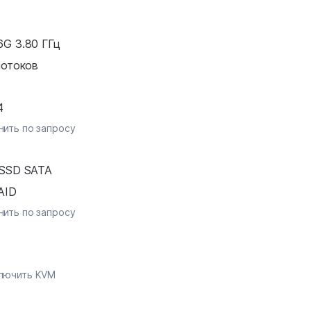
6G 3.80 ГГц
потоков
4
ить по запросу
 SSD SATA
AID
ить по запросу
лючить KVM