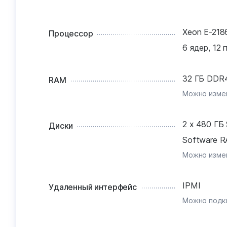
Xeon E-218
Процессор
6 ядер, 12 
32 ГБ DDR
RAM
Можно измен
2 x 480 ГБ
Диски
Software R
Можно измен
IPMI
Удаленный интерфейс
Можно подк