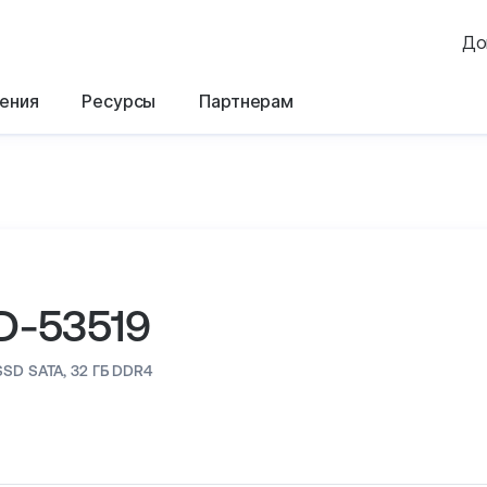
До
ения
Ресурсы
Партнерам
D-53519
SSD SATA,
32 ГБ DDR4