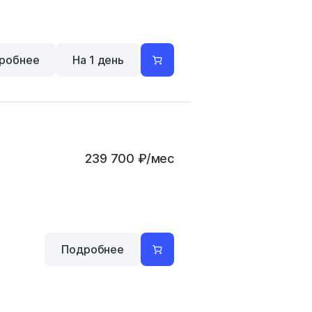
робнее
На 1 день
239 700
₽
/мес
Подробнее