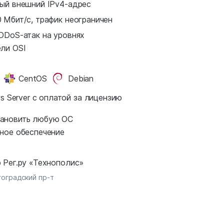
ый внешний IPv4-адрес
 Мбит/с, трафик неограничен
DDoS-атак на уровнях
ли OSI
CentOS
Debian
s Server с оплатой за лицензию
ановить любую ОС
ное обеспечение
 Рег.ру «Технополис»
гоградский пр-т