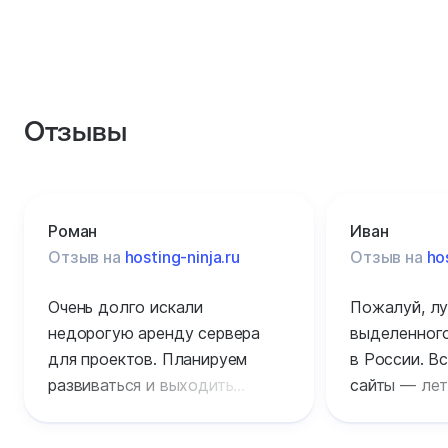
Отзывы
Роман
Иван
Отзыв на
hosting-ninja.ru
Отзыв на
ho
Очень долго искали
Пожалуй, лу
недорогую аренду сервера
выделенного
для проектов. Планируем
в России. Вс
развиваться и выходить
сайты — лет
на международный рынок,
обслуживан
посетителей уже очень много.
уровне без 