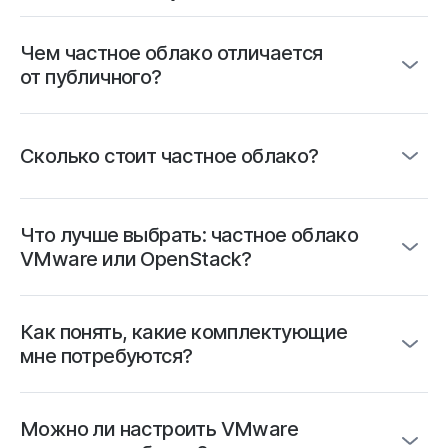
Оказалось и правда очень
удобно, потому что можно
Чем частное облако отличается
выбрать подходящий тариф
от публичного?
и сборку под свои задачи.
Сайт не тормозит и оплата
списывается за фактическое
Сколько стоит частное облако?
время использования.
Что лучше выбрать: частное облако
VMware или OpenStack?
Как понять, какие комплектующие
мне потребуются?
Можно ли настроить VMware