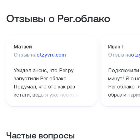
Отзывы о Рег.облако
Матвей
Иван Т.
Отзыв на
otzyvru.com
Отзыв на
otz
Увидел анонс, что Рег.ру
Подключили 
запустили Рег.облако.
минут! Я о 
Подумал, что это как раз
Рег.облако. 
кстати, ведь я уже несколько
образ и тариф
месяцев в поиске подобного
радуюсь том
технологического решения
к Рег.ру опр
для своей работы. Решил
а платформа 
приобрести услугу — уже
функционируе
Частые вопросы
начал пользоваться.