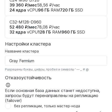
C24-M96-D720
39 360 ₽/мес
58,56 ₽/час
24 ядра
vCPU
96 ГБ
RAM
720 ГБ
SSD
C32-M128-D960
52 480 ₽/мес
78,08 ₽/час
32 ядра
vCPU
128 ГБ
RAM
960 ГБ
SSD
Настройки кластера
Название кластера
Разрешены буквы, цифры, пробел и символы
' — _. # @
Отказоустойчивость
Если основная база данных станет недоступна,
запросы будут перенаправлены на репликацию
(failover)
без репликации, только мастер-нода