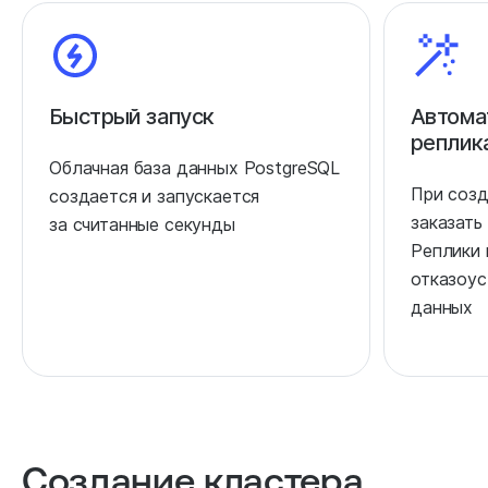
Быстрый запуск
Автома
реплик
Облачная база данных PostgreSQL
При соз
создается и запускается
заказать 
за считанные секунды
Реплики
отказоус
данных
Создание кластера