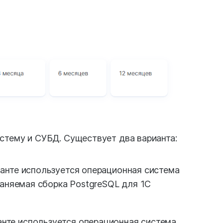
тему и СУБД. Существует два варианта:
анте используется операционная система
раняемая сборка PostgreSQL для 1С
анте используется операционная система