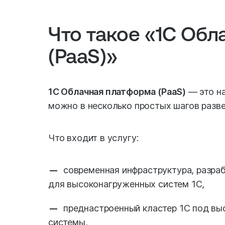
Что такое «1С Об
(PaaS)»
1С Облачная платформа (PaaS)
— это на
можно в несколько простых шагов разве
Что входит в услугу:
современная инфраструктура, разра
для высоконагруженных систем 1С,
преднастроенный кластер 1С под в
системы,