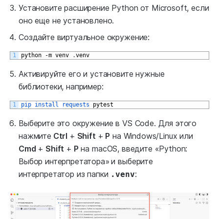
Установите расширение Python от Microsoft, если
оно еще не установлено.
Создайте виртуальное окружение:
1
python
-
m
venv
.
venv
Активируйте его и установите нужные
библиотеки, например:
1
pip 
install 
requests 
pytest
Выберите это окружение в VS Code. Для этого
нажмите
Ctrl
+
Shift
+
P
на Windows/Linux или
Cmd
+
Shift
+
P
на macOS, введите «Python:
Выбор интерпретатора»
и выберите
интерпретатор из папки
:
.venv