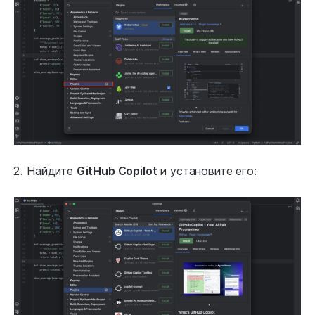
Найдите
GitHub Copilot
и установите его: