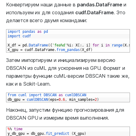
Конвертируем наши данные в
pandas.DataFrame
и
используем их для создания
cudf.DataFrame
. Это
делается всего двумя командами:
1
import 
pandas 
as
pd
2
import 
cudf
3
4
X_df
=
pd
.
DataFrame
(
{
'fea%d'
%
i
:
X
[
:
,
i
]
for
i
in
range
(
X
.
sha
5
X_gpu
=
cudf
.
DataFrame
.
from_pandas
(
X_df
)
Затем импортируем и инициализируем версию
DBSCAN из cuML для ускорения на GPU. Формат и
параметры функции cuML-версии DBSCAN такие же,
как и в Scikit-Learn.
1
from 
cuml 
import 
DBSCAN 
as
cumlDBSCAN
2
db_gpu
=
cumlDBSCAN
(
eps
=
0.6
,
min_samples
=
2
)
Наконец, запустим функцию прогнозирования для
DBSCAN GPU и измерим время выполнения.
1
%
%
time
2
y_db_gpu
=
db_gpu
.
fit_predict
(
X_gpu
)