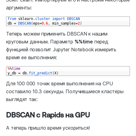
аргументы:
1
from 
sklearn
.
cluster 
import 
DBSCAN
2
db
=
DBSCAN
(
eps
=
0.6
,
min_samples
=
2
)
Теперь можем применить DBSCAN к нашим
круговым данным. Параметр
%%time
перед
функцией позволит Jupyter Notebook измерить
время ее выполнения:
1
%
%
time
2
y_db
=
db
.
fit_predict
(
X
)
Для 100 000 точек время выполнения на CPU
составило 10.3 секунды. Получившиеся кластеры
выглядят так:
DBSCAN с Rapids на GPU
А теперь пришло время ускориться!