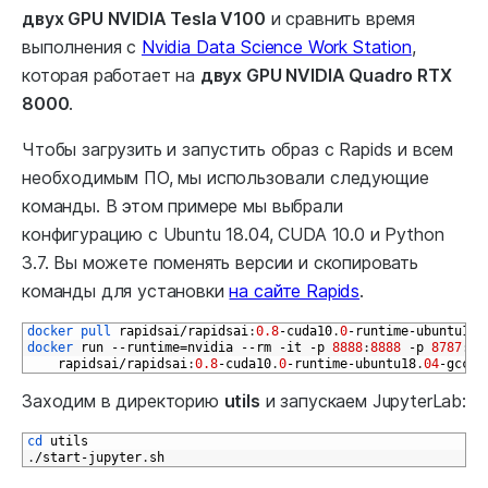
двух GPU NVIDIA Tesla V100
и сравнить время
выполнения с
Nvidia Data Science Work Station
,
которая работает на
двух GPU NVIDIA Quadro RTX
8000
.
Чтобы загрузить и запустить образ с Rapids и всем
необходимым ПО, мы использовали следующие
команды. В этом примере мы выбрали
конфигурацию с Ubuntu 18.04, CUDA 10.0 и Python
3.7. Вы можете поменять версии и скопировать
команды для установки
на сайте Rapids
.
1
docker 
pull 
rapidsai
/
rapidsai
:
0.8
-
cuda10
.
0
-
runtime
-
ubuntu18
.
2
docker 
run
--
runtime
=
nvidia
--
rm
-
it
-
p
8888
:
8888
-
p
8787
:
87
3
rapidsai
/
rapidsai
:
0.8
-
cuda10
.
0
-
runtime
-
ubuntu18
.
04
-
gcc7
-
Заходим в директорию
utils
и запускаем JupyterLab:
1
cd 
utils
2
.
/
start
-
jupyter
.
sh