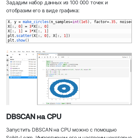
Зададим набор данных из 100 000 точек и
отобразим его в виде графика:
1
X
,
y
=
make_circles
(
n_samples
=
int
(
1e5
)
,
factor
=
.
35
,
noise
=
.
0
2
X
[
:
,
0
]
=
3
*
X
[
:
,
0
]
3
X
[
:
,
1
]
=
3
*
X
[
:
,
1
]
4
plt
.
scatter
(
X
[
:
,
0
]
,
X
[
:
,
1
]
)
5
plt
.
show
(
)
DBSCAN на CPU
Запустить DBSCAN на CPU можно с помощью
Scikit-Learn. Импортируем его и настроим некоторые