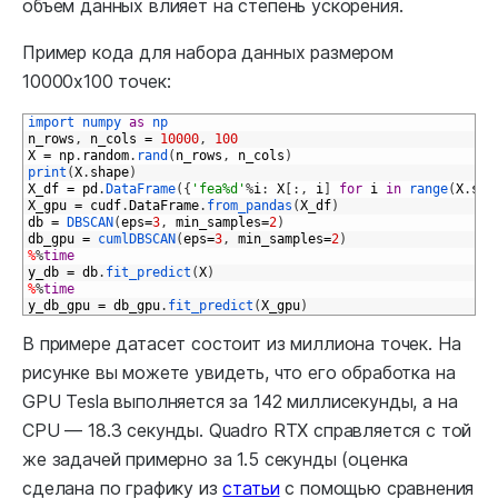
объем данных влияет на степень ускорения.
Пример кода для набора данных размером
10000х100 точек:
1
import 
numpy 
as
np
2
n_rows
,
n_cols
=
10000
,
100
3
X
=
np
.
random
.
rand
(
n_rows
,
n_cols
)
4
print
(
X
.
shape
)
5
X_df
=
pd
.
DataFrame
(
{
'fea%d'
%
i
:
X
[
:
,
i
]
for
i
in
range
(
X
.
sha
6
X_gpu
=
cudf
.
DataFrame
.
from_pandas
(
X_df
)
7
db
=
DBSCAN
(
eps
=
3
,
min_samples
=
2
)
8
db_gpu
=
cumlDBSCAN
(
eps
=
3
,
min_samples
=
2
)
9
%
%
time
10
y_db
=
db
.
fit_predict
(
X
)
11
%
%
time
12
y_db_gpu
=
db_gpu
.
fit_predict
(
X_gpu
)
В примере датасет состоит из миллиона точек. На
рисунке вы можете увидеть, что его обработка на
GPU Tesla выполняется за 142 миллисекунды, а на
CPU — 18.3 секунды. Quadro RTX справляется с той
же задачей примерно за 1.5 секунды (оценка
сделана по графику из
статьи
с помощью сравнения