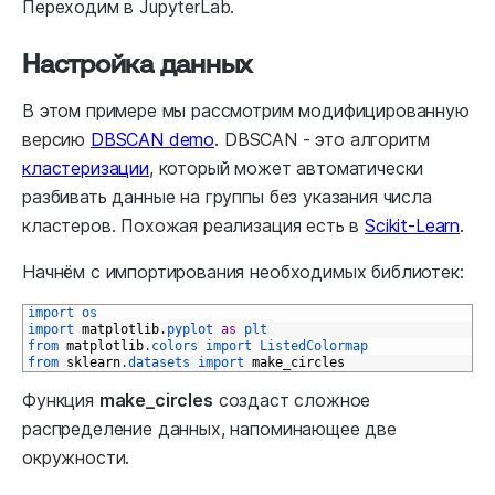
Переходим в JupyterLab.
Настройка данных
В этом примере мы рассмотрим модифицированную
версию
DBSCAN demo
. DBSCAN - это алгоритм
кластеризации
, который может автоматически
разбивать данные на группы без указания числа
кластеров. Похожая реализация есть в
Scikit-Learn
.
Начнём с импортирования необходимых библиотек:
1
import 
os
2
import 
matplotlib
.
pyplot 
as
plt
3
from 
matplotlib
.
colors 
import 
ListedColormap
4
from 
sklearn
.
datasets 
import 
make_circles
Функция
make_circles
создаст сложное
распределение данных, напоминающее две
окружности.