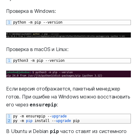
Проверка в Windows:
1
python
-
m
pip
--
version
Проверка в macOS и Linux:
1
python3
-
m
pip
--
version
Если версия отображается, пакетный менеджер
готов. При ошибке на Windows можно восстановить
его через
:
ensurepip
1
py
-
m
ensurepip
--
upgrade
2
py
-
m
pip 
install
--
upgrade 
pip
В Ubuntu и Debian
часто ставят из системного
pip