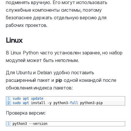
подменять вручную. Его могут использовать
служебные компоненты системы, поэтому
безопаснее держать отдельную версию для
рабочих проектов.
Linux
В Linux Python часто установлен заранее, но набор
модулей может быть неполным.
Для Ubuntu и Debian удобно поставить
расширенный пакет и
pip
одной командой после
обновления индекса пакетов:
1
sudo 
apt 
update
2
sudo 
apt 
install
-
y
python3
-
full 
python3
-
pip
Проверка версии:
1
python3
--
version