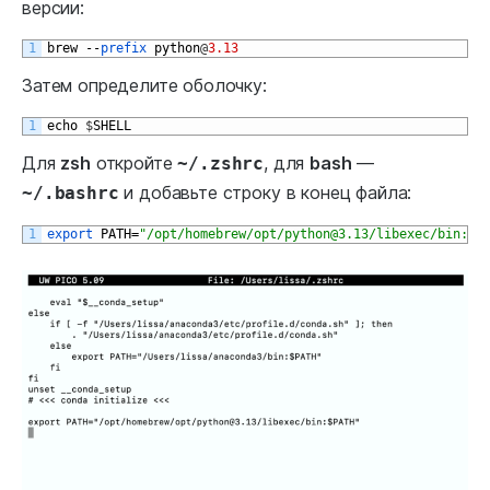
версии:
1
brew
--
prefix 
python
@
3.13
Затем определите оболочку:
1
echo
$
SHELL
Для
zsh
откройте
, для
bash
—
~/.zshrc
и добавьте строку в конец файла:
~/.bashrc
1
export 
PATH
=
"/opt/homebrew/opt/python@3.13/libexec/bin:$P