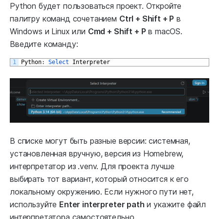
Python будет пользоваться проект. Откройте
палитру команд сочетанием
Ctrl + Shift + P
в
Windows и Linux или
Cmd + Shift + P
в macOS.
Введите команду:
1
Python
:
Select 
Interpreter
В списке могут быть разные версии: системная,
установленная вручную, версия из Homebrew,
интерпретатор из
.venv. Для проекта лучше
выбирать тот вариант, который относится к его
локальному окружению. Если нужного пути нет,
используйте
Enter interpreter path
и укажите файл
интерпретатора самостоятельно.