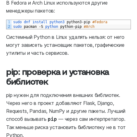
В Fedora и Arch Linux используются другие
менеджеры пакетов:
1
sudo 
dnf 
install 
python3 
python3
-
pip
#Fedora
2
sudo 
pacman
-
S
python 
python
-
pip
#Arch
Системный Python в Linux удалять нельзя: от него
могут зависеть установщик пакетов, графические
утилиты и часть сервисов.
pip: проверка и установка
библиотек
pip нужен для подключения внешних библиотек.
Через него в проект добавляют Flask, Django,
Requests, Pandas, NumPy и другие пакеты. Лучший
способ вызывать
— через сам интерпретатор.
pip
Так меньше риска установить библиотеку не в тот
Python.