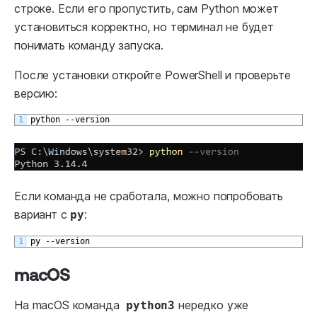
строке. Если его пропустить, сам Python может
установиться корректно, но терминал не будет
понимать команду запуска.
После установки откройте PowerShell и проверьте
версию:
1
python
--
version
Если команда не сработала, можно попробовать
вариант с
:
py
1
py
--
version
macOS
На macOS команда
нередко уже
python3