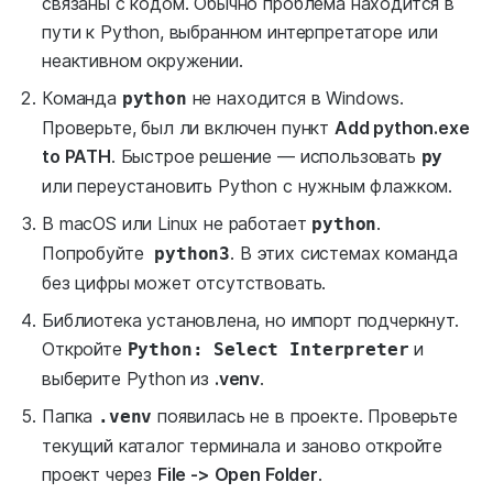
связаны с кодом. Обычно проблема находится в
пути к Python, выбранном интерпретаторе или
неактивном окружении.
Команда
не находится в Windows.
python
Проверьте, был ли включен пункт
Add python.exe
to PATH
. Быстрое решение — использовать
py
или переустановить Python с нужным флажком.
В macOS или Linux не работает
.
python
Попробуйте
. В этих системах команда
python3
без цифры может отсутствовать.
Библиотека установлена, но импорт подчеркнут.
Откройте
и
Python: Select Interpreter
выберите Python из
.venv
.
Папка
появилась не в проекте. Проверьте
.venv
текущий каталог терминала и заново откройте
проект через
File -> Open Folder
.