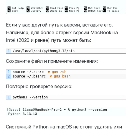
Если у вас другой путь к версии, вставьте его.
Например, для более старых версий MacBook на
Intel (2020 и ранее) путь может быть:
1
/
usr
/
local
/
opt
/
python
@
3.13
/
bin
Сохраните файл и примените изменения:
1
source
~
/
.
zshrc
# для zsh
2
source
~
/
.
bashrc
# для bash
Повторно проверьте версию:
1
python3
--
version
Системный Python на macOS не стоит удалять или