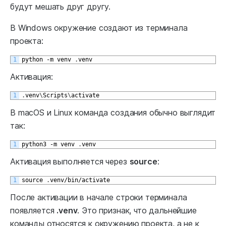
будут мешать друг другу.
В Windows окружение создают из терминала
проекта:
1
python
-
m
venv
.
venv
Активация:
1
.
venv
\
Scripts
\
activate
В macOS и Linux команда создания обычно выглядит
так:
1
python3
-
m
venv
.
venv
Активация выполняется через
source
:
1
source
.
venv
/
bin
/
activate
После активации в начале строки терминала
появляется
.venv
. Это признак, что дальнейшие
команды относятся к окружению проекта, а не к