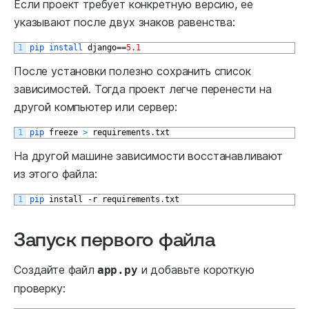
Если проект требует конкретную версию, ее
указывают после двух знаков равенства:
1
pip 
install 
django
==
5.1
После установки полезно сохранить список
зависимостей. Тогда проект легче перенести на
другой компьютер или сервер:
1
pip 
freeze
>
requirements
.
txt
На другой машине зависимости восстанавливают
из этого файла:
1
pip 
install
-
r
requirements
.
txt
Запуск первого файла
Создайте файл
и добавьте короткую
app.py
проверку: