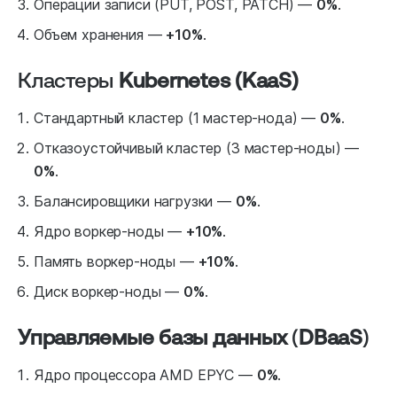
Операции записи (PUT, POST, PATCH) —
0%
.
Объем хранения —
+10%
.
Кластеры
Kubernetes (KaaS)
Стандартный кластер (1 мастер-нода) —
0%
.
Отказоустойчивый кластер (3 мастер-ноды) —
0%
.
Балансировщики нагрузки —
0%
.
Ядро воркер-ноды —
+10%
.
Память воркер-ноды —
+10%
.
Диск воркер-ноды —
0%
.
Управляемые базы данных
(
DBaaS
)
Ядро процессора AMD EPYC —
0%
.