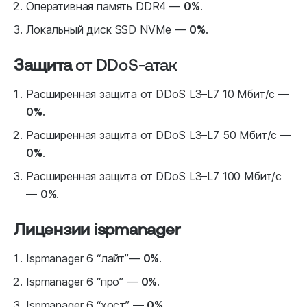
Оперативная память DDR4 —
0%
.
Локальный диск SSD NVMe —
0%
.
Защита
от DDoS-атак
Расширенная защита от DDoS L3–L7 10 Мбит/с —
0%
.
Расширенная защита от DDoS L3–L7 50 Мбит/с —
0%
.
Расширенная защита от DDoS L3–L7 100 Мбит/с
—
0%
.
Лицензии ispmanager
Ispmanager 6 “лайт”—
0%
.
Ispmanager 6 “про” —
0%
.
Ispmanager 6 “хост” —
0%
.