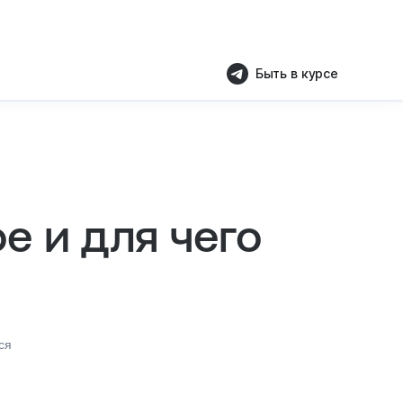
Быть в курсе
е и для чего
ся