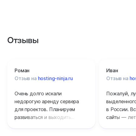
Отзывы
Роман
Иван
Отзыв на
hosting-ninja.ru
Отзыв на
ho
Очень долго искали
Пожалуй, лу
недорогую аренду сервера
выделенного
для проектов. Планируем
в России. Вс
развиваться и выходить
сайты — лет
на международный рынок,
обслуживан
посетителей уже очень много.
уровне без 