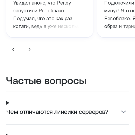
Увидел анонс, что Рег.ру
Подключили 
запустили Рег.облако.
минут! Я о 
Подумал, что это как раз
Рег.облако. 
кстати, ведь я уже несколько
образ и тариф
месяцев в поиске подобного
радуюсь том
технологического решения
к Рег.ру опр
для своей работы. Решил
а платформа 
приобрести услугу — уже
функционируе
начал пользоваться.
Оказалось и правда очень
Частые вопросы
удобно, потому что можно
выбрать подходящий тариф
и сборку под свои задачи.
Сайт не тормозит и оплата
Чем отличаются линейки серверов?
списывается за фактическое
время использования.