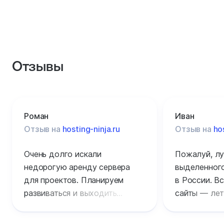
Отзывы
Роман
Иван
Отзыв на
hosting-ninja.ru
Отзыв на
ho
Очень долго искали
Пожалуй, лу
недорогую аренду сервера
выделенного
для проектов. Планируем
в России. Вс
развиваться и выходить
сайты — лет
на международный рынок,
обслуживан
посетителей уже очень много.
уровне без 