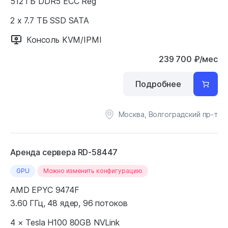
512 ГБ DDR5 ECC Reg
2 x 7.7 ТБ SSD SATA
Консоль KVM/IPMI
239 700
₽
/мес
Подробнее
Москва, Волгоградский пр-т
Аренда сервера RD-58447
GPU
Можно изменить конфигурацию
AMD EPYC 9474F
3.60 ГГц, 48 ядер, 96 потоков
4 × Tesla H100 80GB NVLink