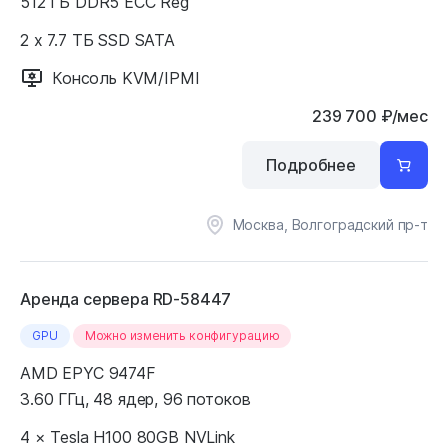
512 ГБ DDR5 ECC Reg
2 x 7.7 ТБ SSD SATA
Консоль KVM/IPMI
239 700
₽
/мес
Подробнее
Москва, Волгоградский пр-т
Аренда сервера RD-58447
GPU
Можно изменить конфигурацию
AMD EPYC 9474F
3.60 ГГц, 48 ядер, 96 потоков
4 × Tesla H100 80GB NVLink