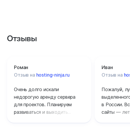
Отзывы
Роман
Иван
Отзыв на
hosting-ninja.ru
Отзыв на
ho
Очень долго искали
Пожалуй, лу
недорогую аренду сервера
выделенного
для проектов. Планируем
в России. Вс
развиваться и выходить
сайты — лет
на международный рынок,
обслуживан
посетителей уже очень много.
уровне без 