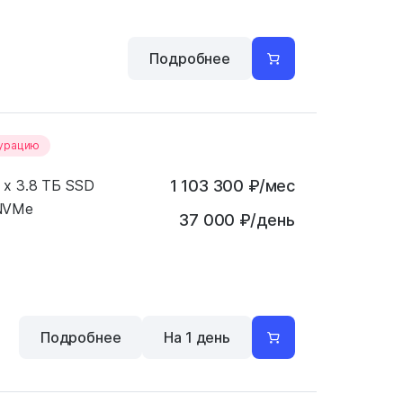
Подробнее
гурацию
 x 3.8 ТБ SSD
1 103 300
₽
/мес
NVMe
37 000 ₽/день
Подробнее
На 1 день