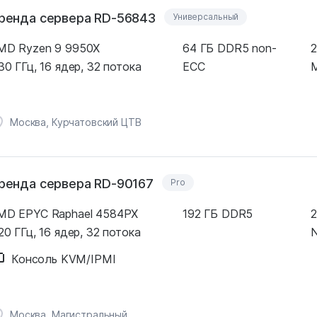
ренда сервера RD-56843
Универсальный
MD Ryzen 9 9950X
64 ГБ DDR5 non-
2
30 ГГц, 16 ядер, 32 потока
ECC
M
Москва, Курчатовский ЦТВ
ренда сервера RD-90167
Pro
MD EPYC Raphael 4584PX
192 ГБ DDR5
2
20 ГГц, 16 ядер, 32 потока
Консоль KVM/IPMI
Москва, Магистральный