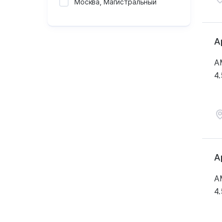
Москва, Магистральный
А
A
4.
А
A
4.