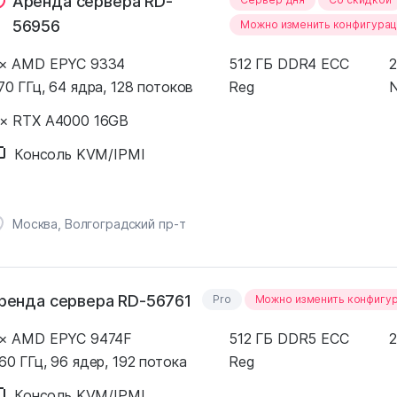
Аренда сервера RD-
56956
Можно изменить конфигура
 × AMD EPYC 9334
512 ГБ DDR4 ECC
2
70 ГГц, 64 ядра, 128 потоков
Reg
N
 × RTX A4000 16GB
Консоль KVM/IPMI
Москва, Волгоградский пр-т
ренда сервера RD-56761
Pro
Можно изменить конфигу
 × AMD EPYC 9474F
512 ГБ DDR5 ECC
2
60 ГГц, 96 ядер, 192 потока
Reg
Консоль KVM/IPMI