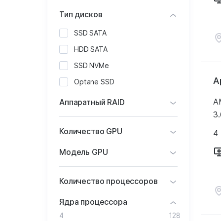
Тип дисков
SSD SATA
HDD SATA
SSD NVMe
А
Optane SSD
A
Аппаратный RAID
3.
Количество GPU
4
Модель GPU
Количество процессоров
Ядра процессора
4
128