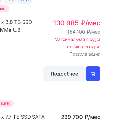
цию
 x 3.8 ТБ SSD
130 985
₽
/мес
VMe U.2
154 100
₽
/мес
Максимальная скидка
только сегодня!
Правила акции
Подробнее
рацию
 x 7.7 ТБ SSD SATA
239 700
₽
/мес