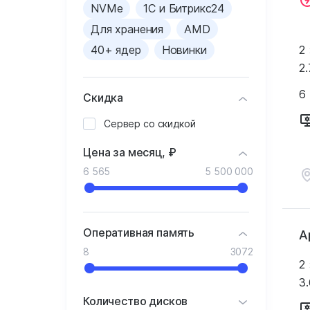
NVMe
1С и Битрикс24
Для хранения
AMD
40+ ядер
Новинки
2
2.
6
Скидка
Сервер со скидкой
Цена за месяц, ₽
6 565
5 500 000
Оперативная память
А
8
3072
2
3.
Количество дисков