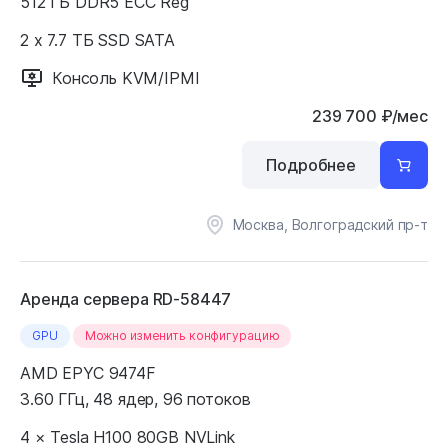
512 ГБ DDR5 ECC Reg
2 x 7.7 ТБ SSD SATA
Консоль KVM/IPMI
239 700
₽
/мес
Подробнее
Москва, Волгоградский пр-т
Аренда сервера RD-58447
GPU
Можно изменить конфигурацию
AMD EPYC 9474F
3.60 ГГц, 48 ядер, 96 потоков
4 × Tesla H100 80GB NVLink