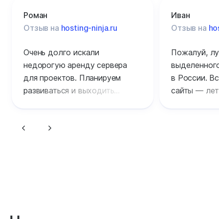
Роман
Иван
Отзыв на
hosting-ninja.ru
Отзыв на
ho
Очень долго искали
Пожалуй, лу
недорогую аренду сервера
выделенного
для проектов. Планируем
в России. Вс
развиваться и выходить
сайты — лет
на международный рынок,
обслуживан
посетителей уже очень много.
уровне без 
Долго смотрели и сравнивали
Техподдерж
цены у провайдеров,
редкий и вы
по итогам в Рег.ру они самые
Когда что-т
сбалансированные, учитывая
по причине 
актуальность «железа».
криворукост
Решили довериться именно
поддержка 
им — и не зря, получили
на помощь. 
мощный сайт. Все-таки
я не наблюд