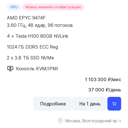
GPU
Можно изменить конфигурацию
AMD EPYC 9474F
3.60 ГГц, 48 ядер, 96 потоков
4 × Tesla H100 80GB NVLink
1024 ГБ DDR5 ECC Reg
2 x 3.8 ТБ SSD NVMe
Консоль KVM/IPMI
1 103 300
₽
/мес
37 000 ₽/день
Подробнее
На 1 день
Москва, Волгоградский пр-т