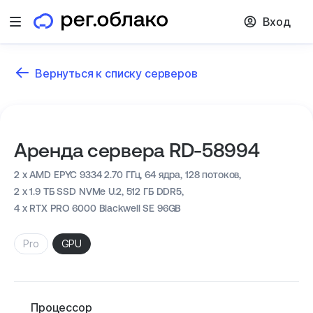
Вход
Открыть меню
Вернуться к списку серверов
Аренда сервера RD-58994
2 x AMD EPYC 9334 2.70 ГГц,
64 ядра, 128 потоков,
2 x 1.9 ТБ SSD NVMe U.2,
512 ГБ DDR5,
4 x RTX PRO 6000 Blackwell SE 96GB
Pro
GPU
Процессор