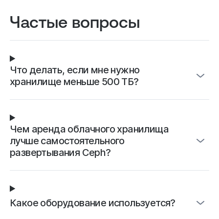
Оказалось и правда очень
Частые вопросы
удобно, потому что можно
выбрать подходящий тариф
и сборку под свои задачи.
Сайт не тормозит и оплата
Что делать, если мне нужно
списывается за фактическое
хранилище меньше 500 ТБ?
время использования.
Чем аренда облачного хранилища
лучше самостоятельного
развертывания Ceph?
Какое оборудование используется?