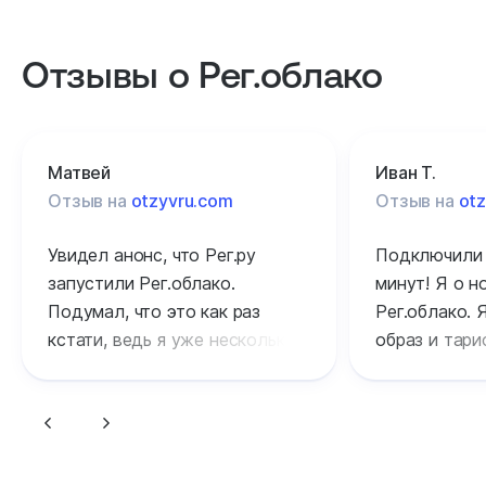
Отзывы о Рег.облако
Матвей
Иван Т.
Отзыв на
otzyvru.com
Отзыв на
ot
Увидел анонс, что Рег.ру
Подключили 
запустили Рег.облако.
минут! Я о 
Подумал, что это как раз
Рег.облако. 
кстати, ведь я уже несколько
образ и тариф
месяцев в поиске подобного
радуюсь том
технологического решения
к Рег.ру опр
для своей работы. Решил
а платформа 
приобрести услугу — уже
функционируе
начал пользоваться.