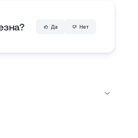
езна?
Да
Нет