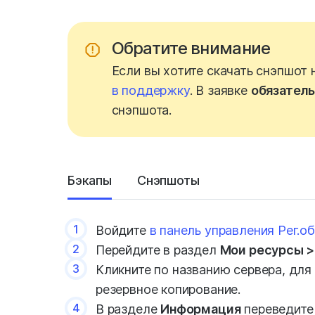
Обратите внимание
Если вы хотите скачать снэпшот 
в поддержку
. В заявке
обязатель
снэпшота.
Бэкапы
Снэпшоты
1
Войдите
в панель управления Рег.о
2
Перейдите в раздел
Мои ресурсы >
3
Кликните по названию сервера, для
резервное копирование.
4
В разделе
Информация
переведите