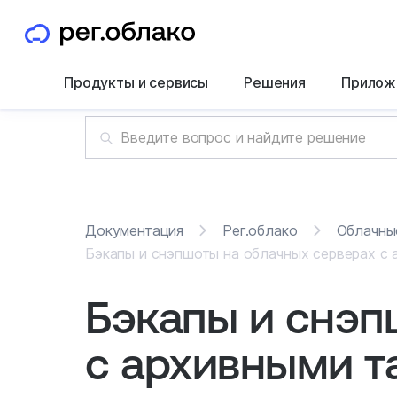
Продукты и сервисы
Решения
Прилож
Документация
Рег.облако
Облачны
Бэкапы и снэпшоты на облачных серверах с
Бэкапы и снэп
с архивными 