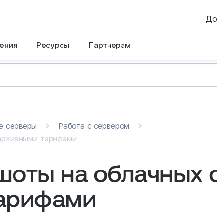
До
ения
Ресурсы
Партнерам
е серверы
Работа с сервером
 архивными тарифами
шоты на облачных 
тарифами