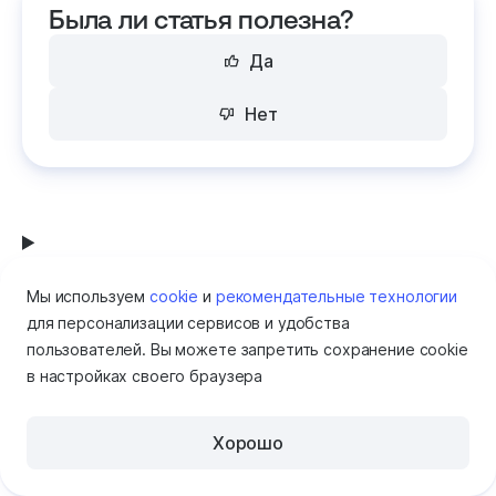
Была ли статья полезна?
Да
Нет
Специальные предложения
Мы используем
cookie
и
рекомендательные технологии
для персонализации сервисов и удобства
пользователей. Вы можете запретить сохранение cookie
в настройках своего браузера
Рассылка Рег.облака
Хорошо
Помощь
Лайфхаки, скидки и новости об IT