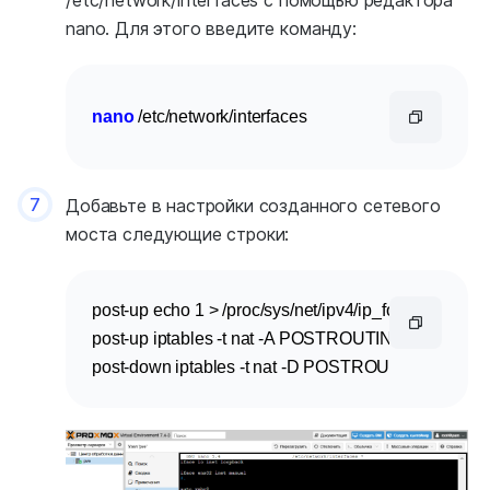
nano. Для этого введите команду:
nano
 /etc/network/interfaces
7
Добавьте в настройки созданного сетевого
моста следующие строки:
post-up 
echo
 1 > /proc/sys/net/ipv4/ip_forward

post-up iptables -t nat -A POSTROUTING -s 
'192.16
post-down iptables -t nat -D POSTROUTING -s 
'192