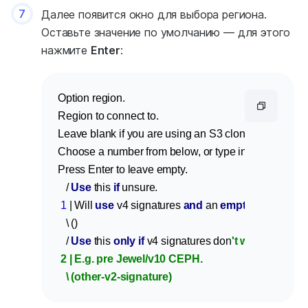
7
Далее появится окно для выбора региона.
Оставьте значение по умолчанию — для этого
нажмите
Enter
:
Option region.

Region to connect to.

Leave blank if you are using an S3 clone and you don
Choose a number from below, or type in your own val
Press Enter to leave empty.

   / 
Use
 this 
if
 unsure.

1
 | Will 
use
 v4 signatures 
and
 an 
empty
 region.

   \ ()

   / 
Use
 this 
only
if
 v4 signatures don
't work.

 2 | E.g. pre Jewel/v10 CEPH.

   \ (other-v2-signature)