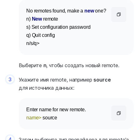
No remotes found, make a 
new
 one?

n) 
New
 remote

s) Set configuration password

q) Quit config

n/s/q>
Выберите
n
, чтобы создать новый remote.
3
Укажите имя remote, например
source
для источника данных:
name>
source
4
Затем выберите тип провайдера для remote’а,