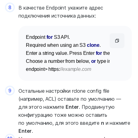
8
В качестве Endpoint укажите адрес
подключения источника данных:
Endpoint 
for
 S3 API.

Required when using an S3 
clone
.

Enter a string value. Press Enter 
for
 the 
default
 (
""
).

Choose a number from below, 
or
 type in your own va
endpoint> https:
//example.com
9
Остальные настройки rclone config file
(например, ACL) оставьте по умолчанию —
для этого нажмите
Enter
. Продвинутую
конфигурацию тоже можно оставить
по умолчанию, для этого введите
n
и нажмите
Enter
.