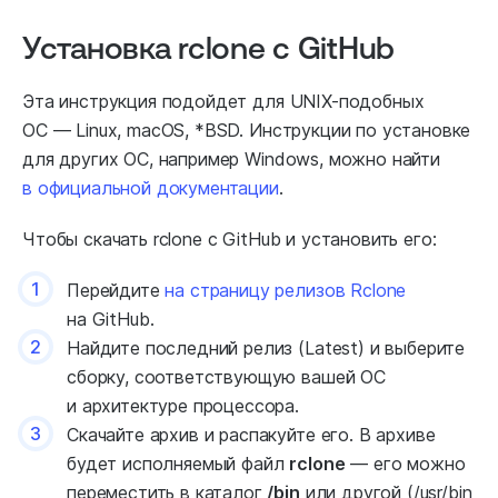
Установка rclone с GitHub
Эта инструкция подойдет для UNIX-подобных
ОС — Linux, macOS, *BSD. Инструкции по установке
для других ОС, например Windows, можно найти
в официальной документации
.
Чтобы скачать rclone с GitHub и установить его:
1
Перейдите
на страницу релизов Rclone
на GitHub.
2
Найдите последний релиз (Latest) и выберите
сборку, соответствующую вашей ОС
и архитектуре процессора.
3
Скачайте архив и распакуйте его. В архиве
будет исполняемый файл
rclone
— его можно
переместить в каталог
/bin
или другой (/usr/bin