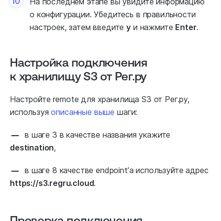
10
На последнем этапе вы увидите информацию
о конфигурации. Убедитесь в правильности
настроек, затем введите
y
и нажмите
Enter
.
Настройка подключения
к хранилищу S3 от Рег.ру
Настройте remote для хранилища S3 от Рег.ру,
используя
описанные выше
шаги:
в шаге 3 в качестве названия укажите
destination
,
в шаге 8 качестве endpoint’а используйте адрес
https://s3.regru.cloud
.
Проверка подключения