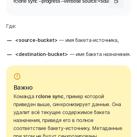
rclone sync –progress –verbose 
source
:<
source
-bucket>/ 
Где:
<source-bucket>
— имя бакета-источника,
<destination-bucket>
— имя бакета назначения.
Важно
Команда
rclone sync
, пример которой
приведен выше, синхронизирует данные. Она
удалит всё текущее содержимое бакета
назначения, приведя его в полное
соответствие бакету-источнику. Метаданные
при этом не будут синхрозированы