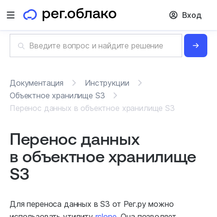
Вход
Открыть меню
Документация
Инструкции
Объектное хранилище S3
Перенос данных в объектное хранилище S3
Перенос данных
в объектное хранилище
S3
Для переноса данных в S3 от Рег.ру можно
использовать утилиту
rclone
. Она позволяет