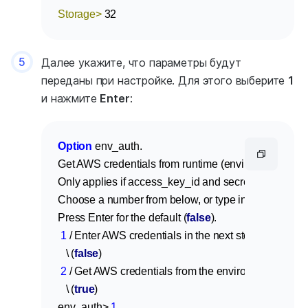
Storage>
 32
5
Далее укажите, что параметры будут
переданы при настройке. Для этого выберите
1
и нажмите
Enter
:
Option
 env_auth.

Get AWS credentials from runtime (environment vari
Only applies if access_key_id and secret_access_key
Choose a number from below, or type in your own bo
Press Enter for the default (
false
).

1
 / Enter AWS credentials in the next step.

   \ (
false
)

2
 / Get AWS credentials from the environment (env va
   \ (
true
)

env_auth> 
1