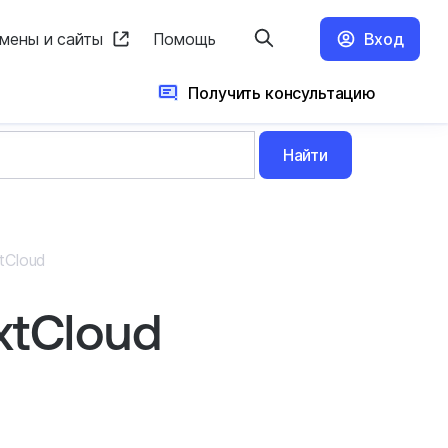
мены и сайты
Помощь
Вход
Получить консультацию
Найти
tCloud
xtCloud