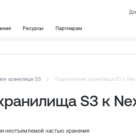
До
ения
Ресурсы
Партнерам
ное хранилище S3
Подключение хранилища S3 к Nex
ранилища S3 к Ne
ли неотъемлемой частью хранения