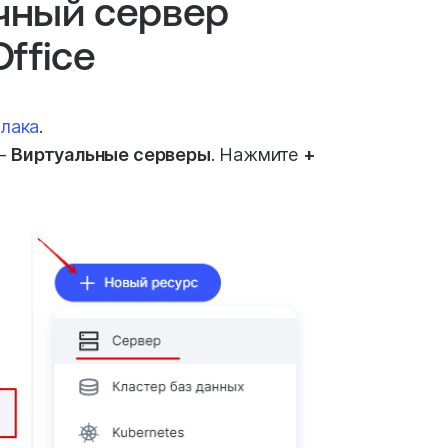
ачный сервер
Office
блака
.
—
Виртуальные серверы
. Нажмите
+