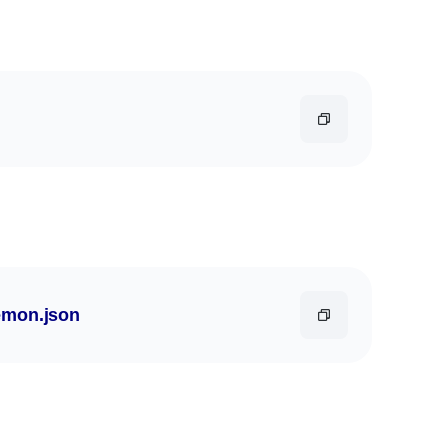
emon
.json