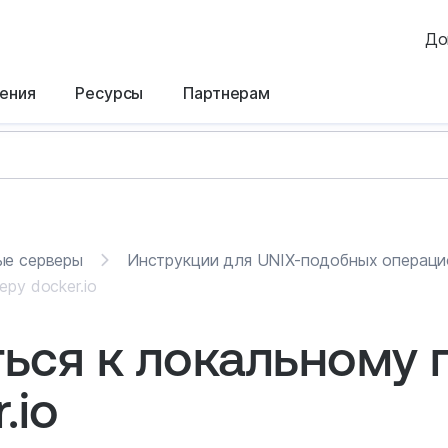
До
ения
Ресурсы
Партнерам
ые серверы
Инструкции для UNIX-подобных операци
ру docker.io
ься к локальному 
.io