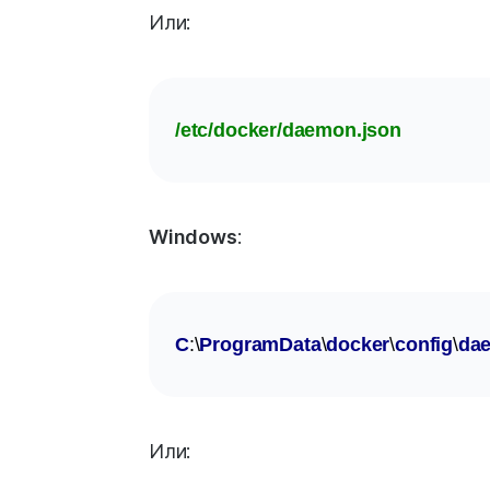
Или:
/etc/docker/daemon.json
Windows
:
C
:\
ProgramData
\
docker
\
config
\
da
Или: