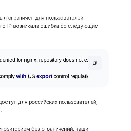
был ограничен для пользователей
ого IP возникала ошибка со следующим
nied for nginx, repository does not exist or may require 'd
comply 
with
 US 
export
 control regulations. 
In
 an effort 
to
доступ для российских пользователей,
.
позиторием без ограничений, наши