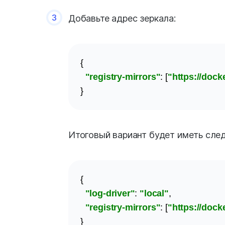
3
Добавьте адрес зеркала:
{

"registry-mirrors"
: [
"https://dock
}
Итоговый вариант будет иметь сле
{

"log-driver"
: 
"local"
,

"registry-mirrors"
: [
"https://dock
}