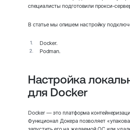
специалисты подготовили прокси-сервер 
В статье мы опишем настройку подключе
1.
Docker.
2.
Podman.
Настройка локаль
для Docker
Docker — это платформа контейнеризаци
Функционал Докера позволяет «упакова
запустить его на желаемой ОС или удал