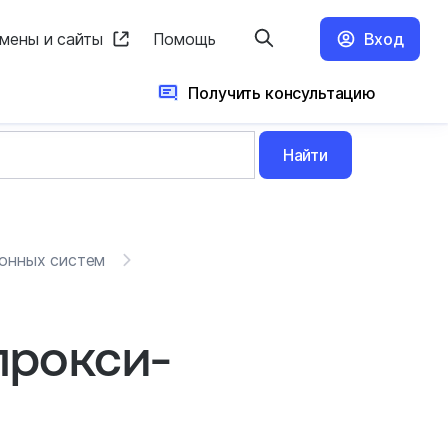
мены и сайты
Помощь
Вход
Получить консультацию
Найти
онных систем
прокси-