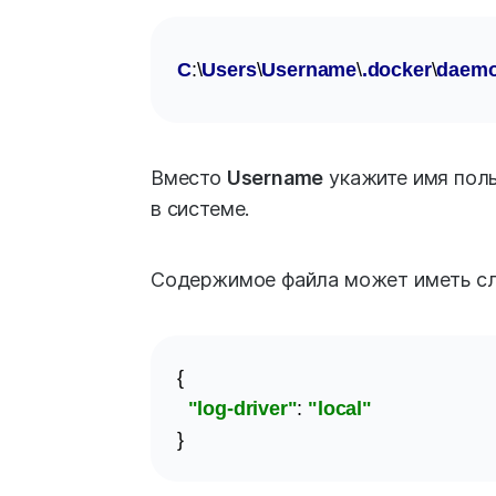
C
:\
Users
\
Username
\
.docker
\
daem
Вместо
Username
укажите имя поль
в системе.
Содержимое файла может иметь с
{

"log-driver"
: 
"local"
}