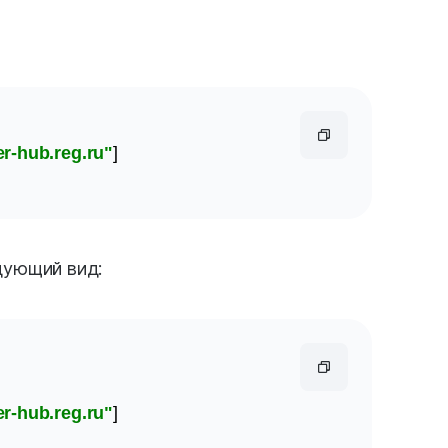
er-hub.reg.ru"
]

дующий вид:
er-hub.reg.ru"
]
