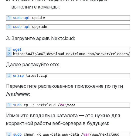
выполните команды:
1
sudo 
apt 
update
1
sudo 
apt 
upgrade
Загрузите архив Nextcloud:
1
wget
2
https
:
&#47;
&#47;
download
.
nextcloud
.
com
/
server
/
releases
/
la
Далее распакуйте его:
1
unzip 
latest
.
zip
Переместите распакованное приложение по пути
/var/www:
1
sudo 
cp
-
r
nextcloud
/
var
/
www
Измените владельца каталога — это нужно для
корректной работы веб-сервера в будущем:
1
sudo 
chown
-
R
www
-
data
:
www
-
data
/
var
/
www
/
nextcloud