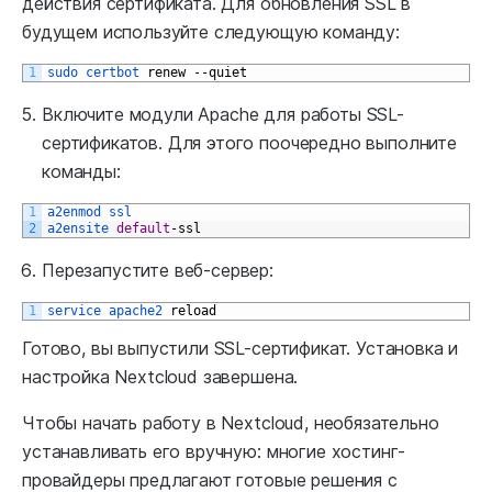
действия сертификата. Для обновления SSL в
будущем используйте следующую команду:
1
sudo 
certbot 
renew
--
quiet
Включите модули Apache для работы SSL-
сертификатов. Для этого поочередно выполните
команды:
1
a2enmod 
ssl
2
a2ensite 
default
-
ssl
Перезапустите веб-сервер:
1
service 
apache2 
reload
Готово, вы выпустили SSL-сертификат. Установка и
настройка Nextcloud завершена.
Чтобы начать работу в Nextcloud, необязательно
устанавливать его вручную: многие хостинг-
провайдеры предлагают готовые решения с