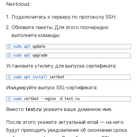
Nextcloud:
Подключитесь к серверу по протоколу SSH.
Обновите пакеты. Для этого поочередно
выполните команды:
1
sudo 
apt 
update
1
sudo 
apt 
upgrade
Установите утилиту для выпуска сертификата:
1
sudo 
apt 
install 
certbot
Инициируйте выпуск SSL-сертификата:
1
sudo 
certbot
--
nginx
-
d
test
.
ru
Вместо
test.ru
укажите ваше доменное имя.
После этого укажите актуальный email — на него
будут приходить уведомления об окончании срока