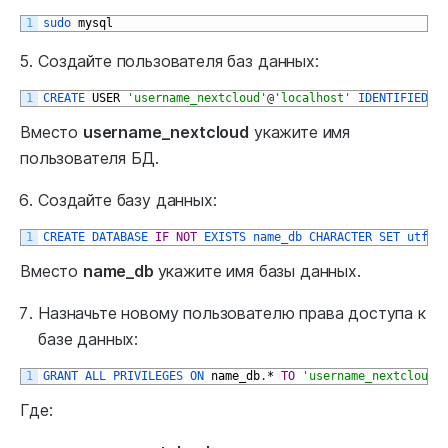
1
sudo 
mysql
Создайте пользователя баз данных:
1
CREATE 
USER
'username_nextcloud'
@
'localhost'
IDENTIFIED 
B
Вместо
username_nextcloud
укажите имя
пользователя БД.
Создайте базу данных:
1
CREATE 
DATABASE 
IF
NOT
EXISTS 
name_db 
CHARACTER 
SET 
utf8m
Вместо
name_db
укажите имя базы данных.
Назначьте новому пользователю права доступа к
базе данных:
1
GRANT 
ALL 
PRIVILEGES 
ON 
name_db
.
*
TO
'username_nextcloud'
Где: