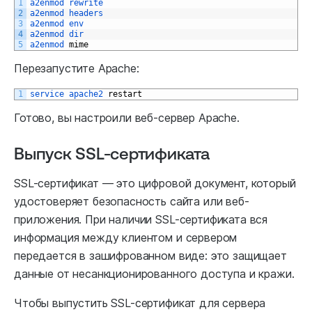
1
a2enmod 
rewrite
2
a2enmod 
headers
3
a2enmod 
env
4
a2enmod 
dir
5
a2enmod 
mime
Перезапустите Apache:
1
service 
apache2 
restart
Готово, вы настроили веб-сервер Apache.
Выпуск SSL-сертификата
SSL-сертификат — это цифровой документ, который
удостоверяет безопасность сайта или веб-
приложения. При наличии SSL-сертификата вся
информация между клиентом и сервером
передается в зашифрованном виде: это защищает
данные от несанкционированного доступа и кражи.
Чтобы выпустить SSL-сертификат для сервера