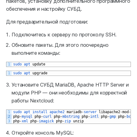
пакетов, установку дополнительного программного
обеспечения и настройку СУБД.
Для предварительной подготовки:
Подключитесь к серверу по протоколу SSH.
Обновите пакеты. Для этого поочередно
выполните команды:
1
sudo 
apt 
update
1
sudo 
apt 
upgrade
Установите СУБД MariaDB, Apache HTTP Server и
модули PHP — они необходимы для корректной
работы Nextcloud:
1
sudo 
apt 
install 
apache2 
mariadb
-
server 
libapache2
-
mod
-
ph
2
php
-
mysql 
php
-
curl 
php
-
mbstring 
php
-
intl 
php
-
gmp 
php
-
bcma
3
php
-
xml 
php
-
imagick 
php
-
zip 
unzip
Откройте консоль MySQL: