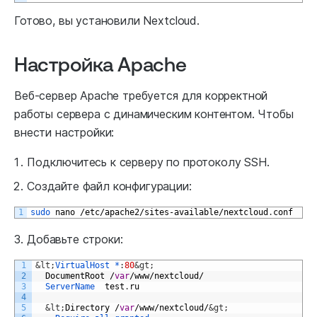
Готово, вы установили Nextcloud.
Настройка Apache
Веб-сервер Apache требуется для корректной
работы сервера с динамическим контентом. Чтобы
внести настройки:
Подключитесь к серверу по протоколу SSH.
Создайте файл конфигурации:
1
sudo 
nano
/
etc
/
apache2
/
sites
-
available
/
nextcloud
.
conf
Добавьте строки:
1
&lt;
VirtualHost *
:
80
&gt;
2
DocumentRoot
/
var
/
www
/
nextcloud
/
3
ServerName  
test
.
ru
4
5
&lt;
Directory
/
var
/
www
/
nextcloud
/
&gt;