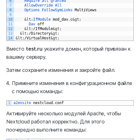
6
Require 
all 
granted
7
AllowOverride 
All
8
Options 
FollowSymLinks 
MultiViews
9
10
&lt;
IfModule 
mod_dav
.
c
&gt;
11
Dav 
off
12
&lt;
/
IfModule
&gt;
13
&lt;
/
Directory
&gt;
14
&lt;
/
VirtualHost
&gt;
Вместо
test.ru
укажите домен, который привязан к
вашему серверу.
Затем сохраните изменения и закройте файл.
Примените изменения в конфигурационном файле
с помощью команды:
1
a2ensite 
nextcloud
.
conf
Активируйте несколько модулей Apache, чтобы
Nextcloud работал корректно. Для этого
поочередно выполните команды: