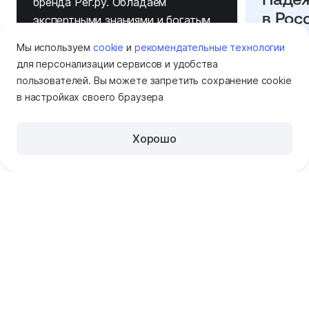
бренда Рег.ру. Обладаем
в Рос
экспертными знаниями и богатым
опытом в сфере ИТ
Наши да
Мы используем
cookie
и
рекомендательные технологии
требован
для персонализации сервисов и удобства
и находя
пользователей. Вы можете запретить сохранение cookie
в настройках своего браузера
России: 
Петербу
Хорошо
Помощь
Отзывы
Олег
Ignatenko