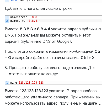
1
sudo 
nano
/
etc
/
resolv
.
conf
Добавьте в него следующие строки:
1
nameserver
8.8.8.8
2
nameserver
8.8.4.4
Вместо
8.8.8.8
и
8.8.4.4
укажите адреса публичных
DNS. При желании вы можете оставить и этот
вариант (публичные DNS от Google).
После этого сохраните изменения комбинацией
Ctrl
+ O
и закройте файл сочетанием клавиш
Ctrl + X
.
Проверьте работу сетевого подключения. Для
этого выполните команду:
1
ping
123.123.123.123
Вместо
123.123.123.123
укажите IP-адрес любого
работающего удаленного сервера. При желании вы
можете использовать адрес, полученный на шаге 5.