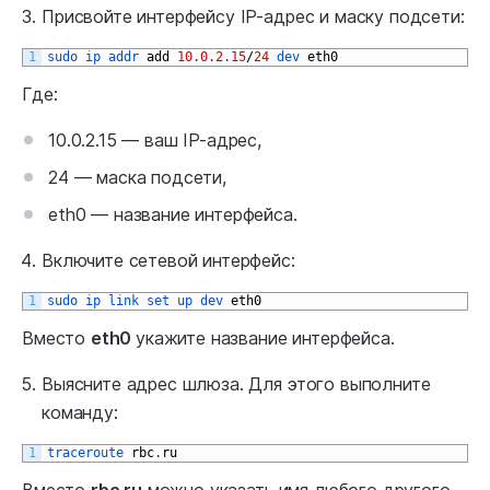
Присвойте интерфейсу IP-адрес и маску подсети:
1
sudo 
ip 
addr 
add
10.0.2.15
/
24
dev 
eth0
Где:
10.0.2.15 — ваш IP-адрес,
24 — маска подсети,
eth0 — название интерфейса.
Включите сетевой интерфейс:
1
sudo 
ip 
link 
set 
up 
dev 
eth0
Вместо
eth0
укажите название интерфейса.
Выясните адрес шлюза. Для этого выполните
команду:
1
traceroute 
rbc
.
ru