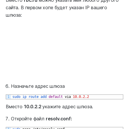
Вместо
rbc.ru
можно указать имя любого другого
сайта. В первом хопе будет указан IP вашего
шлюза:
Назначьте адрес шлюза
1
sudo 
ip 
route 
add 
default
via
10.0.2.2
Вместо
10.0.2.2
укажите адрес шлюза.
Откройте файл
resolv.conf: