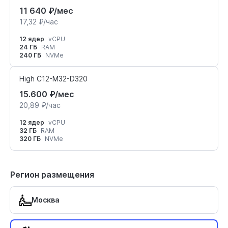
11 640 ₽/мес
17,32 ₽/час
12 ядер
vCPU
24 ГБ
RAM
240 ГБ
NVMe
High C12-M32-D320
15.600 ₽/мес
20,89 ₽/час
12 ядер
vCPU
32 ГБ
RAM
320 ГБ
NVMe
Регион размещения
Москва