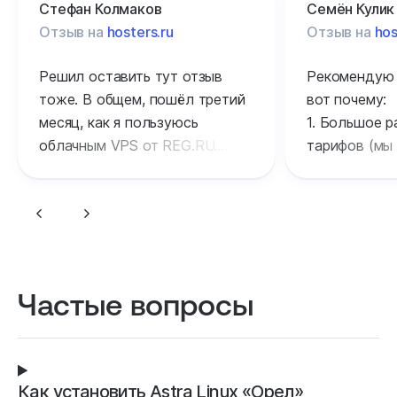
Стефан Колмаков
Семён Кулик
Отзыв на
hosters.ru
Отзыв на
hos
Решил оставить тут отзыв
Рекомендую 
тоже. В общем, пошёл третий
вот почему:
месяц, как я пользуюсь
1. Большое р
облачным VPS от REG.RU.
тарифов (мы
На облако порекомендовал
шаредом и о
мне перейти мой коллега
2. Техподдер
по бизнесу. Сначала скажу
отвечают бы
честно — не воодушевляла
вопрос реша
идея, тк обычный хост
часов.
кажется надежнее, НО уже
3. Высокий а
Частые вопросы
по истичению 3 месяца
загрузка стр
понимаю: бэкапы удобнее,
железо у них
функционал удобнее, хранение
4. Частые ск
удобнее и облако более
специальные
Как установить Astra Linux «Орел»