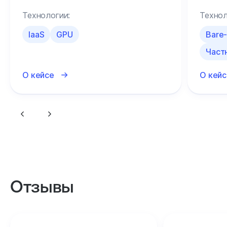
Технологии:
Технол
IaaS
GPU
Bare
Част
О кейсе
О кейс
Отзывы