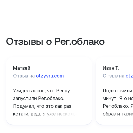
Отзывы о Рег.облако
Матвей
Иван Т.
Отзыв на
otzyvru.com
Отзыв на
ot
Увидел анонс, что Рег.ру
Подключили 
запустили Рег.облако.
минут! Я о 
Подумал, что это как раз
Рег.облако. 
кстати, ведь я уже несколько
образ и тариф
месяцев в поиске подобного
радуюсь том
технологического решения
к Рег.ру опр