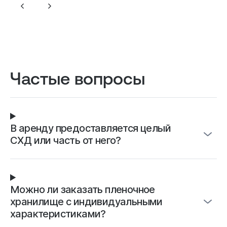
для своей работы. Решил
а платформа 
приобрести услугу — уже
функционируе
начал пользоваться.
Оказалось и правда очень
удобно, потому что можно
выбрать подходящий тариф
Частые вопросы
и сборку под свои задачи.
Сайт не тормозит и оплата
списывается за фактическое
время использования.
В аренду предоставляется целый
СХД или часть от него?
Можно ли заказать пленочное
хранилище с индивидуальными
характеристиками?