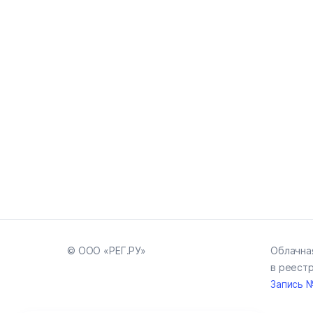
© ООО «РЕГ.РУ»
Облачна
в реест
Запись 