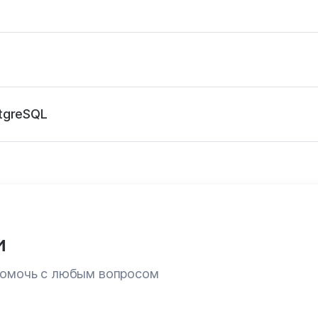
tgreSQL
и
 помочь с любым вопросом