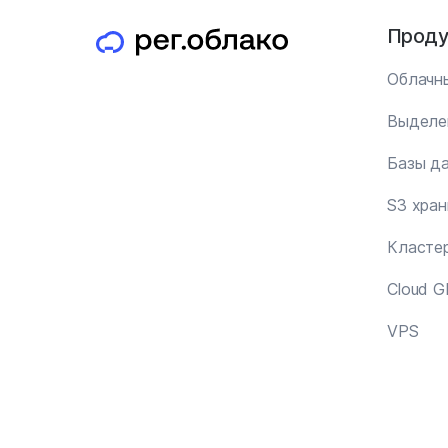
Проду
Облачн
Выделе
Базы д
S3 хра
Кластер
Cloud 
VPS