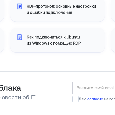
RDP-протокол: основные настройки
и ошибки подключения
Как подключиться к Ubuntu
из Windows с помощью RDP
облака
новости об IT
Даю
согласие
на по