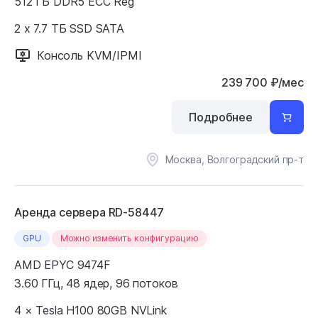
512 ГБ DDR5 ECC Reg
2 x 7.7 ТБ SSD SATA
Консоль KVM/IPMI
239 700
₽
/мес
Подробнее
Москва, Волгоградский пр-т
Аренда сервера RD-58447
GPU
Можно изменить конфигурацию
AMD EPYC 9474F
3.60 ГГц, 48 ядер, 96 потоков
4 × Tesla H100 80GB NVLink