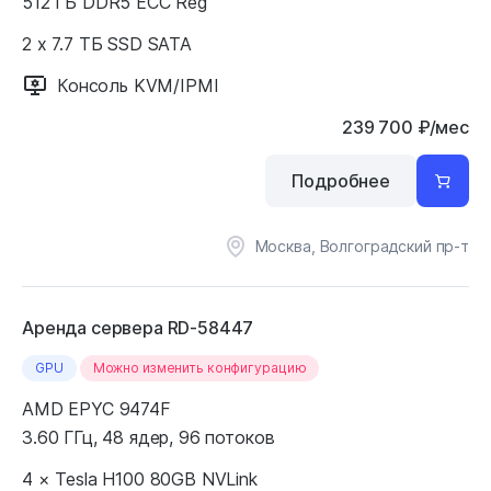
512 ГБ DDR5 ECC Reg
2 x 7.7 ТБ SSD SATA
Консоль KVM/IPMI
239 700
₽
/мес
Подробнее
Москва, Волгоградский пр-т
Аренда сервера RD-58447
GPU
Можно изменить конфигурацию
AMD EPYC 9474F
3.60 ГГц, 48 ядер, 96 потоков
4 × Tesla H100 80GB NVLink